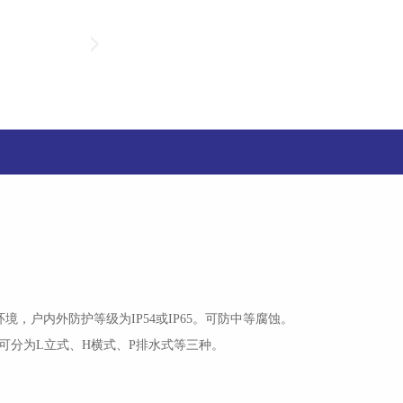
环境，户内外防护等级为
或
。可防中等腐蚀。
IP54
IP65
可分为
立式、
横式、
排水式等三种。
L
H
P