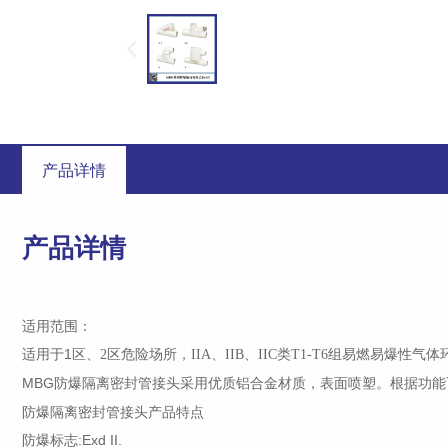
产品详情
产品详情
适用范围：
适用于
1
区、
区危险场所，
、
、
类
组易燃易爆性气体
2
IIA
IIB
IIC
T1-T6
MBG
防爆隔离密封管接头采用优质铝合金材质，表面喷塑。根据功能
防爆隔离密封管接头产品特点
防爆标志
:Exd II.