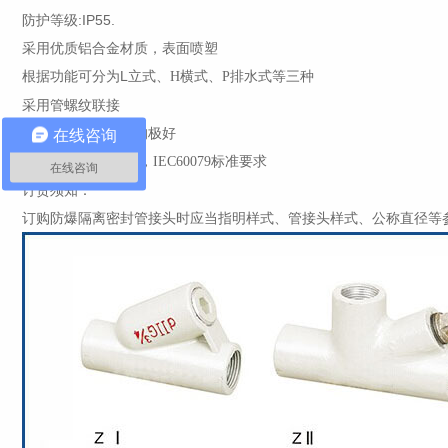
防护等级
:IP55.
采用优质铝合金材质，表面喷塑
根据功能可分为
L
立式、
横式、
排水式等三种
H
P
采用管螺纹联接
密封性、防爆性能均极好
在线咨询
符合
GB3836-2000
，
标准要求
IEC60079
在线咨询
订货须知：
订购防爆隔离密封管接头时应当指明样式、管接头样式、公称直径等