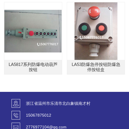
LA5817系列防爆电动葫芦
LA53防爆急停按钮防爆急
按钮
停按钮盒
浙江省温州市乐清市北白象镇南才村
15067875012
2776977104@qq.com