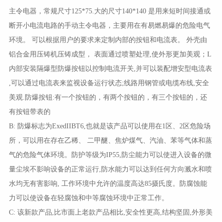
主令电器，常规尺寸
125*75.
大的尺寸
140*140
是用来短时间接通或
断开小电流电路的手动主令电器，主要用在有易燃易爆的危险电气
环境。
可以根据用户的要求来定制内部的按钮和电流表。
外壳由
铝合金用压铸机压铸成型，
表面通过喷塑处理
,
使外形更加美观；
L
内部安装隔爆型防爆按钮以控制电流开关
,
并可以装配增安型电流表
,
可以通过电流表来监视设备运行状态
;
线路用钢管或电缆布线
,
安全
美观
.
防爆按钮
:
有一个按钮的，有两个按钮的，有三个按钮的，还
有按钮带表的
B:
防爆标志为
ExedIIBT6,
也就是该产品可以使用在
1
区、
2
区危险场
所，可以用在存在乙稀、
二甲醚、焦炉煤气、汽油、苯等气体和蒸
气的危险气体环境。防护等级为
IP55,
防尘能力可以使进入设备的微
量尘埃不影响设备的正常运行
,
防水能力可以达到任何方向溅水和喷
水均无有害影响
,
工作环境中允许的温度高达
85
摄氏度。防腐蚀能
力可以使设备在轻腐蚀和中等腐蚀环境中正常工作。
C:
该新款产品
,
比市面上老款产品相比
,
安全性更高
,
结构坚固
,
外形美