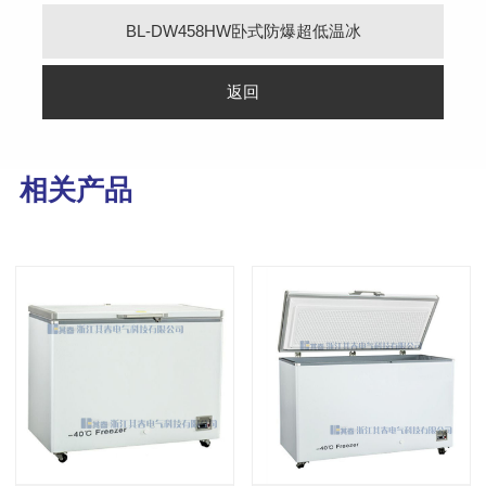
BL-DW458HW卧式防爆超低温冰
柜-40℃/-60℃/-86℃防爆冰箱
返回
相关产品