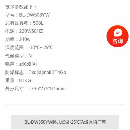
技术参数如下：
型号：BL-DW508YW
总有效容积：
508L
电源：
220V/50HZ
功率：
240w
温度范围：
-10
℃
℃
~-25
气候类型：
N
噪声：
≤
60dB(A)
防爆标志：
Exd[ia]mbllBT4Gb
重量：
81KG
外形尺寸：
1755*775*875mm
BL-DW358YW卧式低温-25℃防爆冰箱厂商